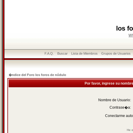
los f
w
F.A.Q.
Buscar
Lista de Miembros
Grupos de Usuarios
�ndice del Foro los foros de nódulo
Por favor, ingrese su nombr
Nombre de Usuario:
Contrase�a:
Conectarme auto
He o