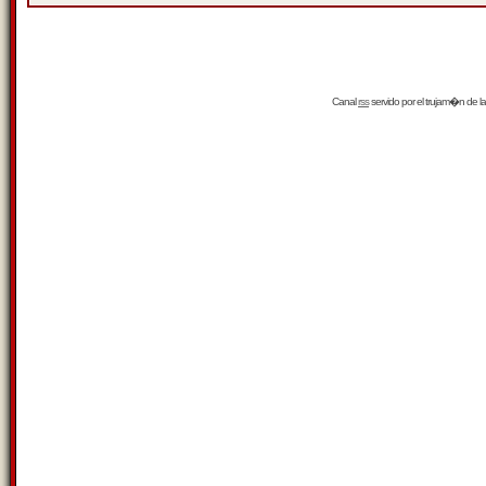
Canal
rss
servido por el
trujam�n
de la