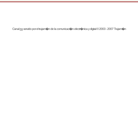
Canal
rss
servido por el
trujam�n
de la comunicaci�n electr�nica y digital © 2003 - 2007 Trujam�n