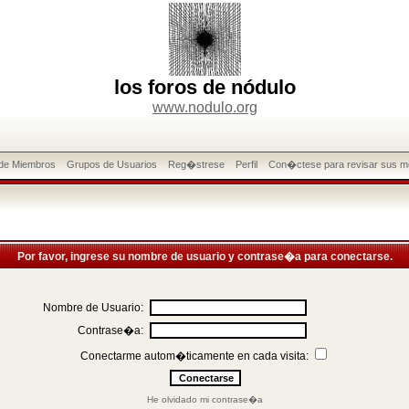
los foros de nódulo
www.nodulo.org
 de Miembros
Grupos de Usuarios
Reg�strese
Perfil
Con�ctese para revisar sus m
Por favor, ingrese su nombre de usuario y contrase�a para conectarse.
Nombre de Usuario:
Contrase�a:
Conectarme autom�ticamente en cada visita:
He olvidado mi contrase�a