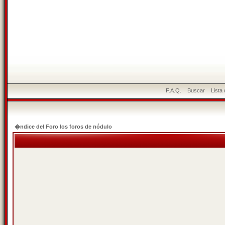
F.A.Q.
Buscar
Lista
�ndice del Foro los foros de nódulo