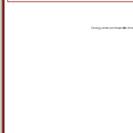
Canal
rss
servido por el
trujam�n
de la