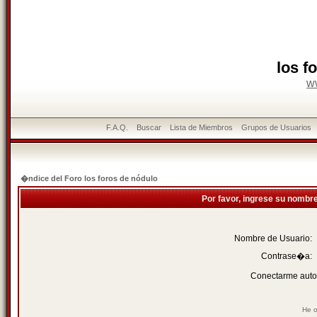
los f
w
F.A.Q.
Buscar
Lista de Miembros
Grupos de Usuarios
�ndice del Foro los foros de nódulo
Por favor, ingrese su nombr
Nombre de Usuario:
Contrase�a:
Conectarme auto
He o