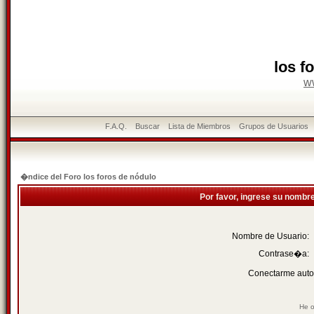
los f
w
F.A.Q.
Buscar
Lista de Miembros
Grupos de Usuarios
�ndice del Foro los foros de nódulo
Por favor, ingrese su nombr
Nombre de Usuario:
Contrase�a:
Conectarme auto
He o