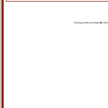
Canal
rss
servido por el
trujam�n
de la