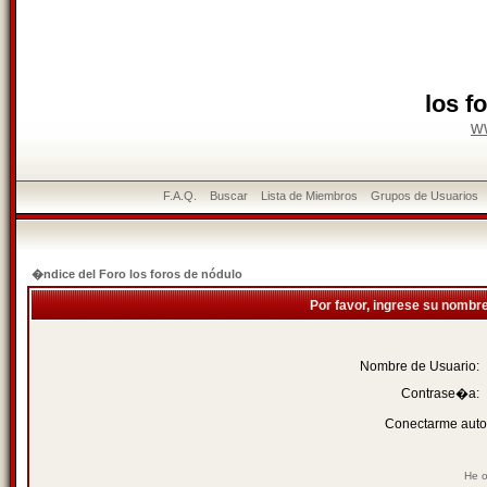
los f
w
F.A.Q.
Buscar
Lista de Miembros
Grupos de Usuarios
�ndice del Foro los foros de nódulo
Por favor, ingrese su nombr
Nombre de Usuario:
Contrase�a:
Conectarme auto
He o