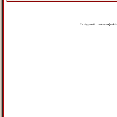
Canal
rss
servido por el
trujam�n
de la