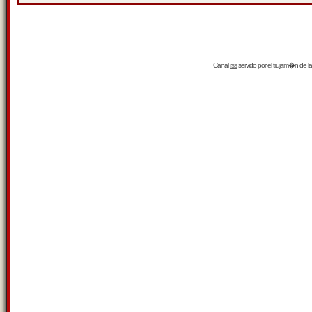
Canal
rss
servido por el
trujam�n
de la