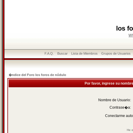
los f
w
F.A.Q.
Buscar
Lista de Miembros
Grupos de Usuarios
�ndice del Foro los foros de nódulo
Por favor, ingrese su nombr
Nombre de Usuario:
Contrase�a:
Conectarme auto
He o