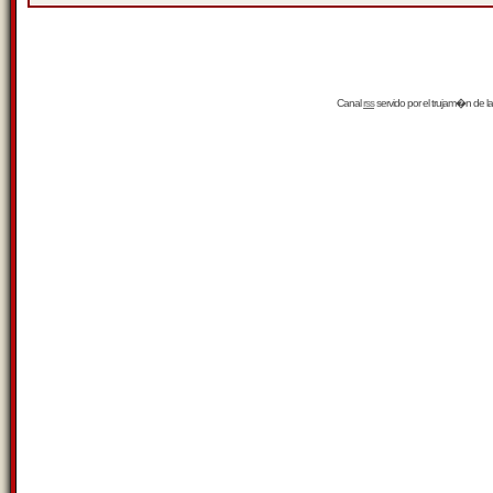
Canal
rss
servido por el
trujam�n
de la