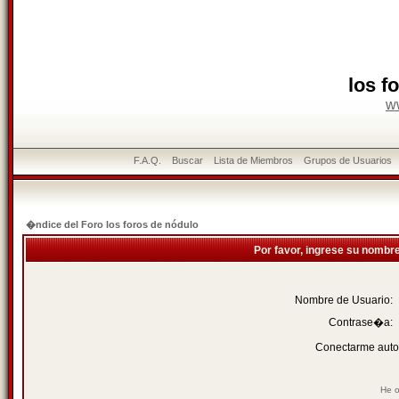
los f
w
F.A.Q.
Buscar
Lista de Miembros
Grupos de Usuarios
�ndice del Foro los foros de nódulo
Por favor, ingrese su nombr
Nombre de Usuario:
Contrase�a:
Conectarme auto
He o