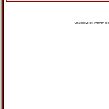
Canal
rss
servido por el
trujam�n
de la