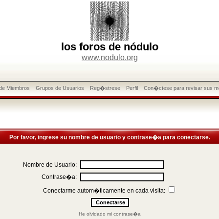
los foros de nódulo
www.nodulo.org
 de Miembros
Grupos de Usuarios
Reg�strese
Perfil
Con�ctese para revisar sus m
Por favor, ingrese su nombre de usuario y contrase�a para conectarse.
Nombre de Usuario:
Contrase�a:
Conectarme autom�ticamente en cada visita:
He olvidado mi contrase�a