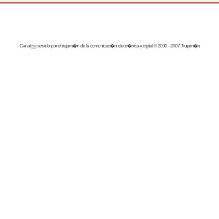
Canal
rss
servido por el
trujam�n
de la comunicaci�n electr�nica y digital © 2003 - 2007 Trujam�n