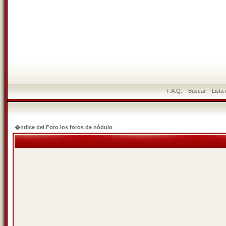
F.A.Q.
Buscar
Lista
�ndice del Foro los foros de nódulo