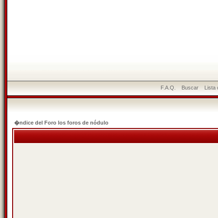
F.A.Q.
Buscar
Lista
�ndice del Foro los foros de nódulo