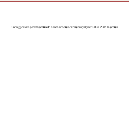
Canal
rss
servido por el
trujam�n
de la comunicaci�n electr�nica y digital © 2003 - 2007 Trujam�n