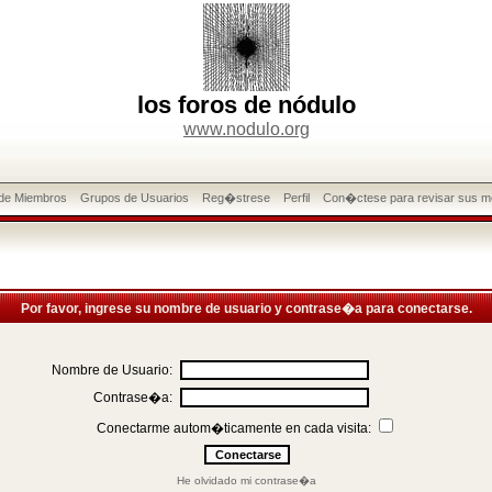
los foros de nódulo
www.nodulo.org
 de Miembros
Grupos de Usuarios
Reg�strese
Perfil
Con�ctese para revisar sus m
Por favor, ingrese su nombre de usuario y contrase�a para conectarse.
Nombre de Usuario:
Contrase�a:
Conectarme autom�ticamente en cada visita:
He olvidado mi contrase�a