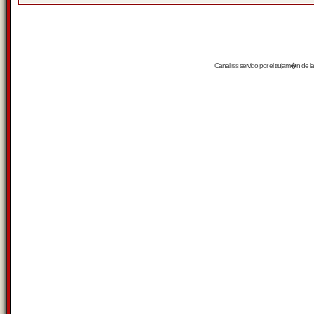
Canal
rss
servido por el
trujam�n
de la