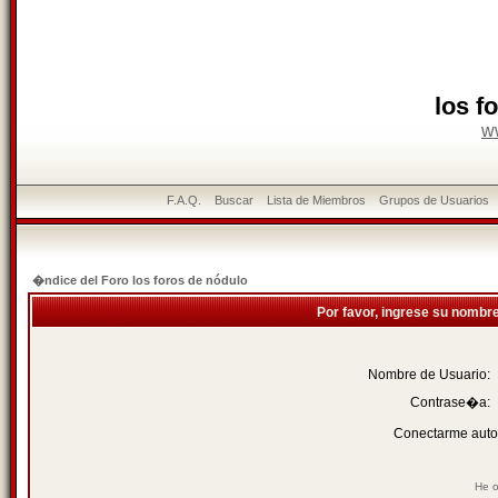
los f
w
F.A.Q.
Buscar
Lista de Miembros
Grupos de Usuarios
�ndice del Foro los foros de nódulo
Por favor, ingrese su nombr
Nombre de Usuario:
Contrase�a:
Conectarme auto
He o