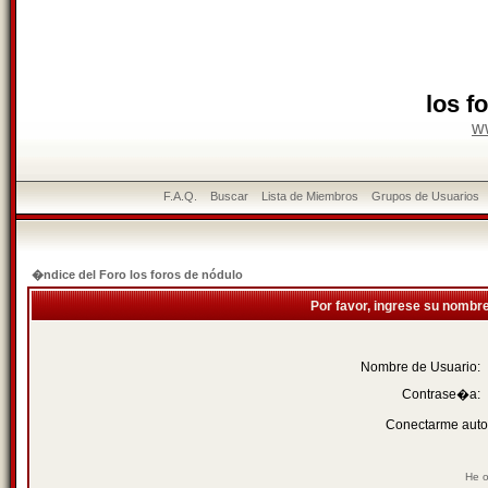
los f
w
F.A.Q.
Buscar
Lista de Miembros
Grupos de Usuarios
�ndice del Foro los foros de nódulo
Por favor, ingrese su nombr
Nombre de Usuario:
Contrase�a:
Conectarme auto
He o