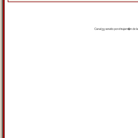
Canal
rss
servido por el
trujam�n
de la