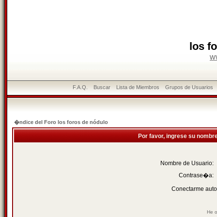
los f
w
F.A.Q.
Buscar
Lista de Miembros
Grupos de Usuarios
�ndice del Foro los foros de nódulo
Por favor, ingrese su nombr
Nombre de Usuario:
Contrase�a:
Conectarme auto
He o