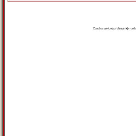
Canal
rss
servido por el
trujam�n
de la