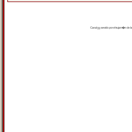
Canal
rss
servido por el
trujam�n
de la