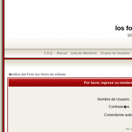
los f
w
F.A.Q.
Buscar
Lista de Miembros
Grupos de Usuarios
�ndice del Foro los foros de nódulo
Por favor, ingrese su nombr
Nombre de Usuario:
Contrase�a:
Conectarme auto
He o