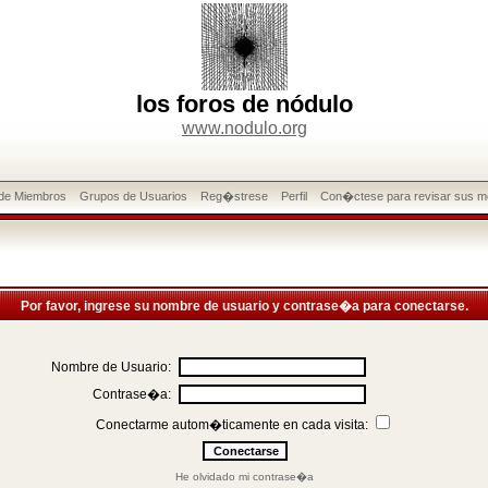
los foros de nódulo
www.nodulo.org
 de Miembros
Grupos de Usuarios
Reg�strese
Perfil
Con�ctese para revisar sus m
Por favor, ingrese su nombre de usuario y contrase�a para conectarse.
Nombre de Usuario:
Contrase�a:
Conectarme autom�ticamente en cada visita:
He olvidado mi contrase�a