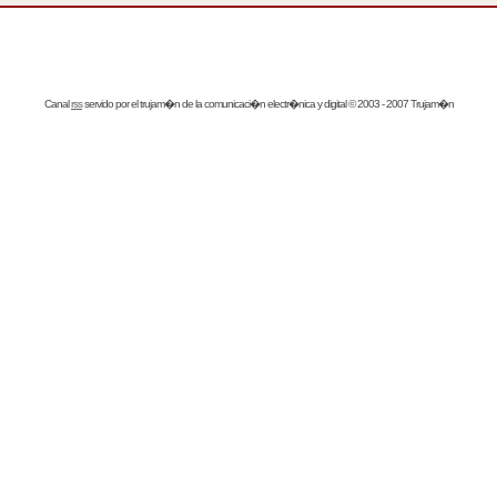
Canal
rss
servido por el
trujam�n
de la comunicaci�n electr�nica y digital © 2003 - 2007 Trujam�n