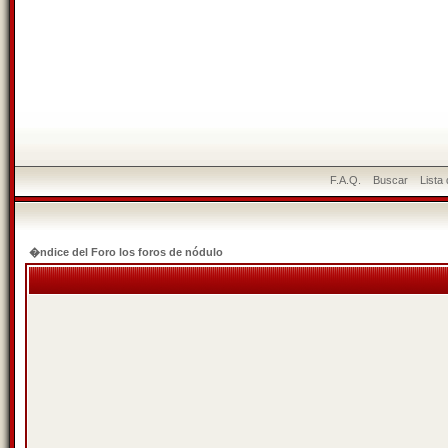
F.A.Q.
Buscar
Lista
�ndice del Foro los foros de nódulo