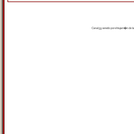
Canal
rss
servido por el
trujam�n
de la