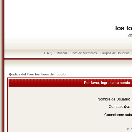
los f
w
F.A.Q.
Buscar
Lista de Miembros
Grupos de Usuarios
�ndice del Foro los foros de nódulo
Por favor, ingrese su nombr
Nombre de Usuario:
Contrase�a:
Conectarme auto
He o