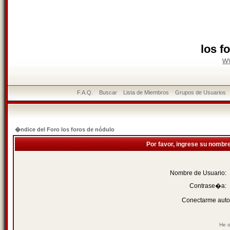
los f
w
F.A.Q.
Buscar
Lista de Miembros
Grupos de Usuarios
�ndice del Foro los foros de nódulo
Por favor, ingrese su nombr
Nombre de Usuario:
Contrase�a:
Conectarme auto
He o