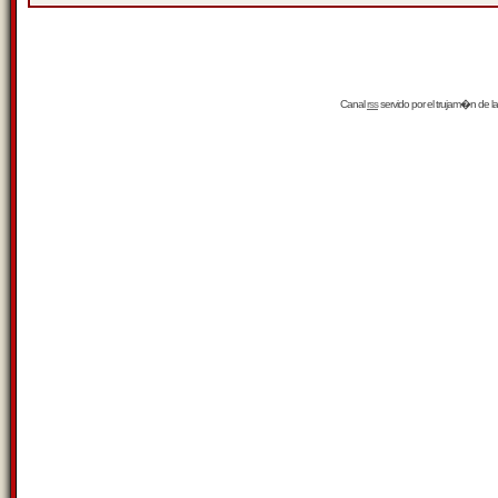
Canal
rss
servido por el
trujam�n
de la