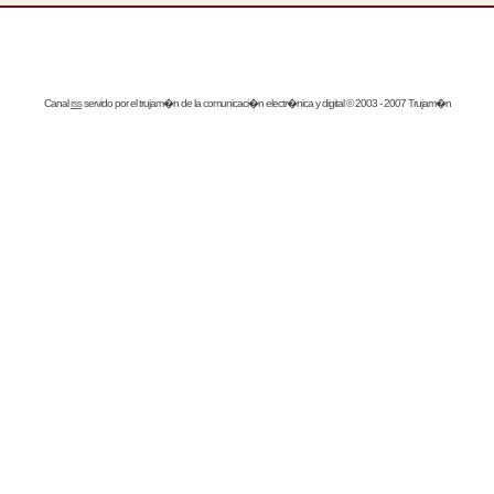
Canal
rss
servido por el
trujam�n
de la comunicaci�n electr�nica y digital © 2003 - 2007 Trujam�n