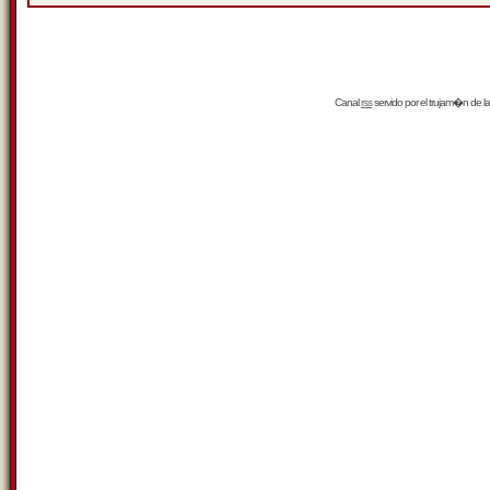
Canal
rss
servido por el
trujam�n
de la