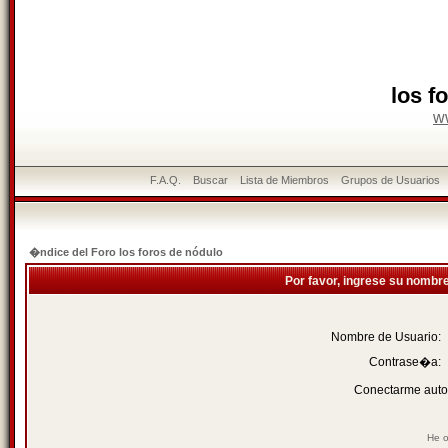
los f
w
F.A.Q.
Buscar
Lista de Miembros
Grupos de Usuarios
�ndice del Foro los foros de nódulo
Por favor, ingrese su nombr
Nombre de Usuario:
Contrase�a:
Conectarme auto
He o