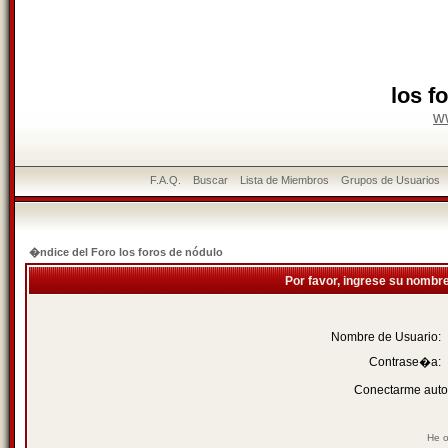
los f
w
F.A.Q.
Buscar
Lista de Miembros
Grupos de Usuarios
�ndice del Foro los foros de nódulo
Por favor, ingrese su nombr
Nombre de Usuario:
Contrase�a:
Conectarme auto
He o