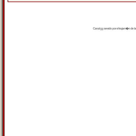
Canal
rss
servido por el
trujam�n
de la