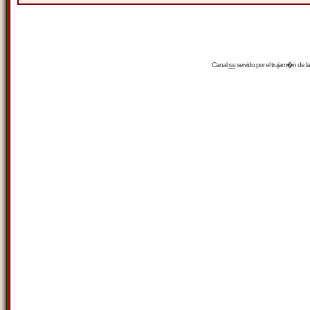
Canal
rss
servido por el
trujam�n
de la