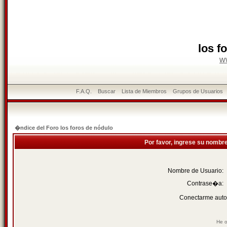
los f
w
F.A.Q.
Buscar
Lista de Miembros
Grupos de Usuarios
�ndice del Foro los foros de nódulo
Por favor, ingrese su nombr
Nombre de Usuario:
Contrase�a:
Conectarme auto
He o