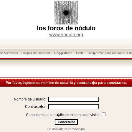
los foros de nódulo
www.nodulo.org
 de Miembros
Grupos de Usuarios
Reg�strese
Perfil
Con�ctese para revisar sus m
Por favor, ingrese su nombre de usuario y contrase�a para conectarse.
Nombre de Usuario:
Contrase�a:
Conectarme autom�ticamente en cada visita:
He olvidado mi contrase�a