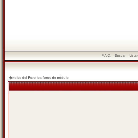
F.A.Q.
Buscar
Lista
�ndice del Foro los foros de nódulo