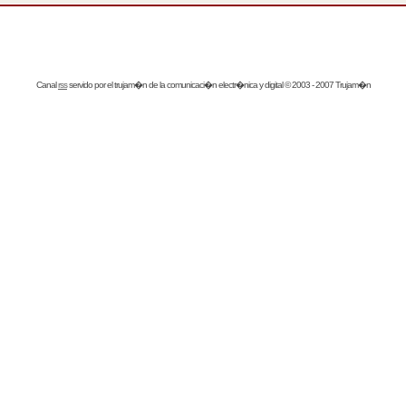
Canal
rss
servido por el
trujam�n
de la comunicaci�n electr�nica y digital © 2003 - 2007 Trujam�n