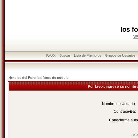
los f
w
F.A.Q.
Buscar
Lista de Miembros
Grupos de Usuarios
�ndice del Foro los foros de nódulo
Por favor, ingrese su nombr
Nombre de Usuario:
Contrase�a:
Conectarme auto
He o