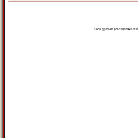
Canal
rss
servido por el
trujam�n
de la