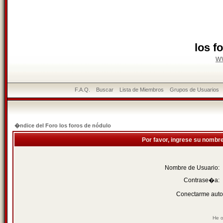
los f
w
F.A.Q.
Buscar
Lista de Miembros
Grupos de Usuarios
�ndice del Foro los foros de nódulo
Por favor, ingrese su nombr
Nombre de Usuario:
Contrase�a:
Conectarme auto
He o