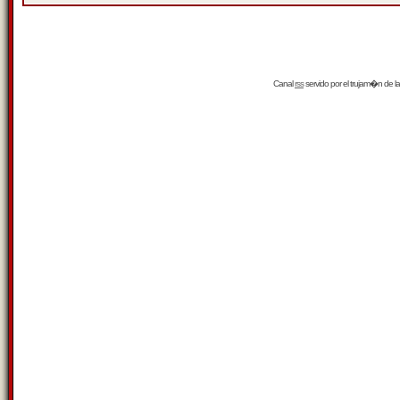
Canal
rss
servido por el
trujam�n
de la