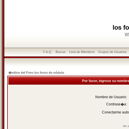
los f
w
F.A.Q.
Buscar
Lista de Miembros
Grupos de Usuarios
�ndice del Foro los foros de nódulo
Por favor, ingrese su nombr
Nombre de Usuario:
Contrase�a:
Conectarme auto
He o