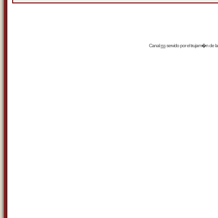
Canal
rss
servido por el
trujam�n
de la