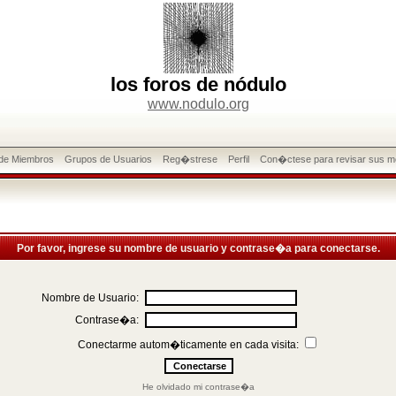
los foros de nódulo
www.nodulo.org
 de Miembros
Grupos de Usuarios
Reg�strese
Perfil
Con�ctese para revisar sus m
Por favor, ingrese su nombre de usuario y contrase�a para conectarse.
Nombre de Usuario:
Contrase�a:
Conectarme autom�ticamente en cada visita:
He olvidado mi contrase�a