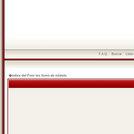
F.A.Q.
Buscar
Lista
�ndice del Foro los foros de nódulo