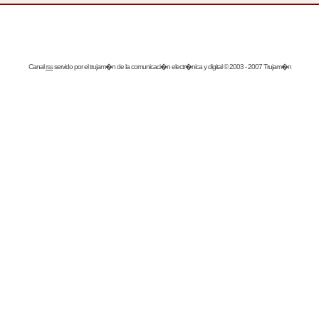
Canal
rss
servido por el
trujam�n
de la comunicaci�n electr�nica y digital © 2003 - 2007 Trujam�n