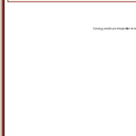
Canal
rss
servido por el
trujam�n
de la