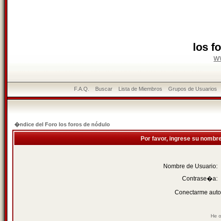
los f
w
F.A.Q.
Buscar
Lista de Miembros
Grupos de Usuarios
�ndice del Foro los foros de nódulo
Por favor, ingrese su nombr
Nombre de Usuario:
Contrase�a:
Conectarme auto
He o