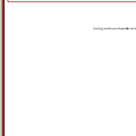
Canal
rss
servido por el
trujam�n
de la