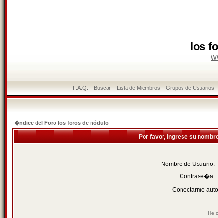
los f
w
F.A.Q.
Buscar
Lista de Miembros
Grupos de Usuarios
�ndice del Foro los foros de nódulo
Por favor, ingrese su nombr
Nombre de Usuario:
Contrase�a:
Conectarme auto
He o