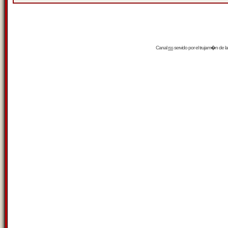
Canal
rss
servido por el
trujam�n
de la