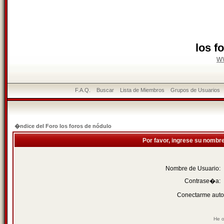
los f
w
F.A.Q.
Buscar
Lista de Miembros
Grupos de Usuarios
�ndice del Foro los foros de nódulo
Por favor, ingrese su nombr
Nombre de Usuario:
Contrase�a:
Conectarme auto
He o