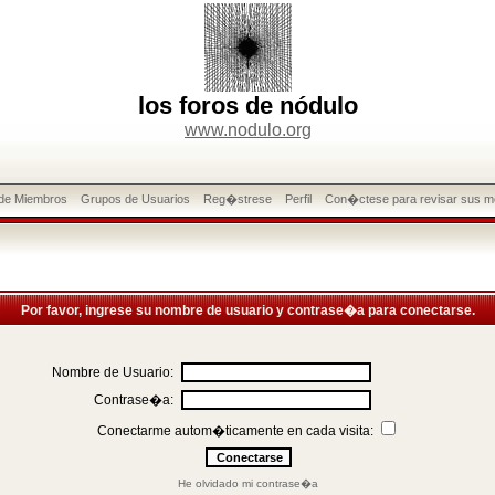
los foros de nódulo
www.nodulo.org
 de Miembros
Grupos de Usuarios
Reg�strese
Perfil
Con�ctese para revisar sus m
Por favor, ingrese su nombre de usuario y contrase�a para conectarse.
Nombre de Usuario:
Contrase�a:
Conectarme autom�ticamente en cada visita:
He olvidado mi contrase�a