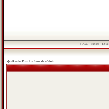
F.A.Q.
Buscar
Lista
�ndice del Foro los foros de nódulo