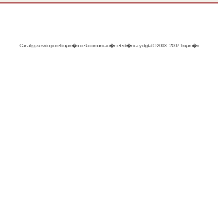
Canal
rss
servido por el
trujam�n
de la comunicaci�n electr�nica y digital © 2003 - 2007 Trujam�n