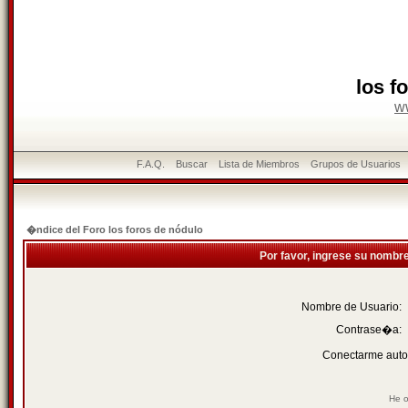
los f
w
F.A.Q.
Buscar
Lista de Miembros
Grupos de Usuarios
�ndice del Foro los foros de nódulo
Por favor, ingrese su nombr
Nombre de Usuario:
Contrase�a:
Conectarme auto
He o