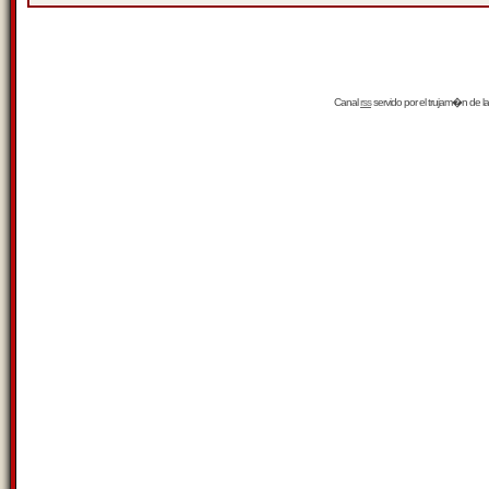
Canal
rss
servido por el
trujam�n
de la