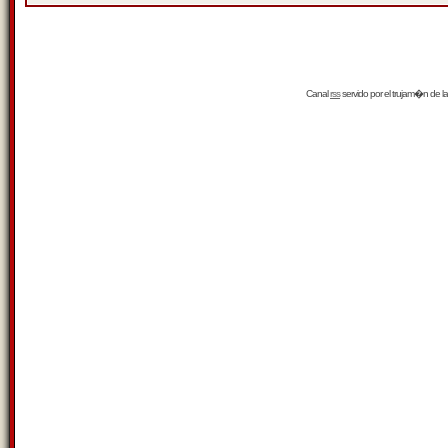
Canal
rss
servido por el
trujam�n
de la