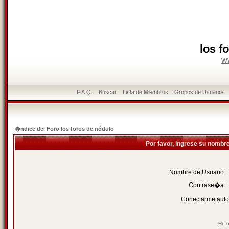
los f
w
F.A.Q.
Buscar
Lista de Miembros
Grupos de Usuarios
�ndice del Foro los foros de nódulo
Por favor, ingrese su nombr
Nombre de Usuario:
Contrase�a:
Conectarme auto
He o