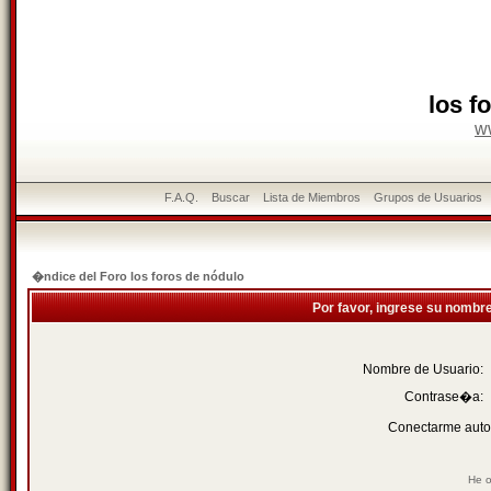
los f
w
F.A.Q.
Buscar
Lista de Miembros
Grupos de Usuarios
�ndice del Foro los foros de nódulo
Por favor, ingrese su nombr
Nombre de Usuario:
Contrase�a:
Conectarme auto
He o