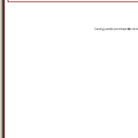
Canal
rss
servido por el
trujam�n
de la