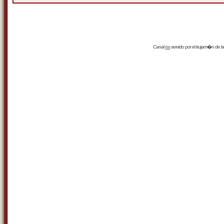
Canal
rss
servido por el
trujam�n
de la