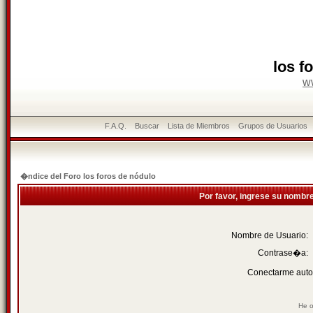
los f
w
F.A.Q.
Buscar
Lista de Miembros
Grupos de Usuarios
�ndice del Foro los foros de nódulo
Por favor, ingrese su nombr
Nombre de Usuario:
Contrase�a:
Conectarme auto
He o