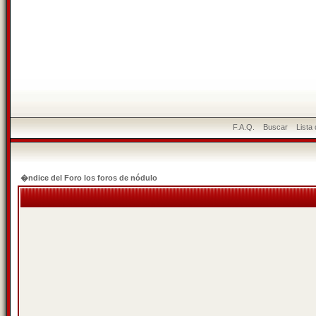
F.A.Q.
Buscar
Lista
�ndice del Foro los foros de nódulo