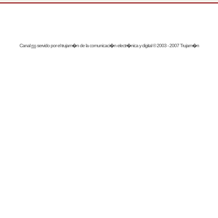
Canal
rss
servido por el
trujam�n
de la comunicaci�n electr�nica y digital © 2003 - 2007 Trujam�n