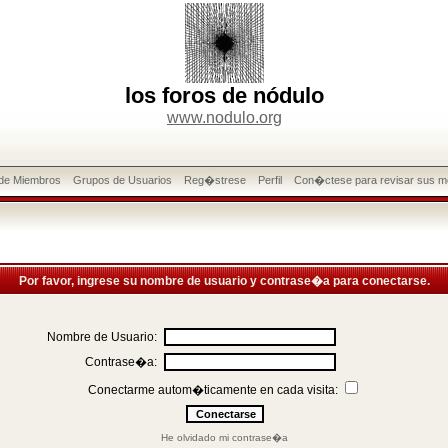
los foros de nódulo
www.nodulo.org
 de Miembros
Grupos de Usuarios
Reg�strese
Perfil
Con�ctese para revisar sus m
Por favor, ingrese su nombre de usuario y contrase�a para conectarse.
Nombre de Usuario:
Contrase�a:
Conectarme autom�ticamente en cada visita:
He olvidado mi contrase�a