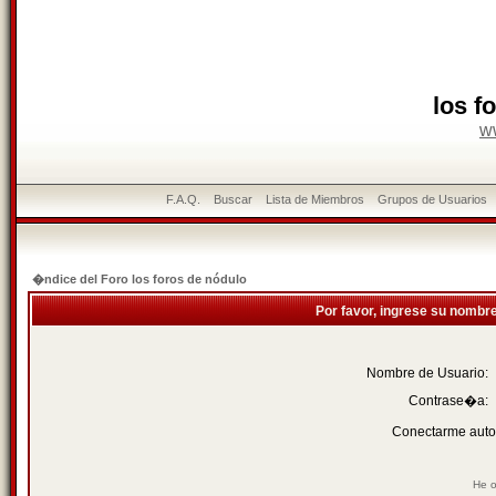
los f
w
F.A.Q.
Buscar
Lista de Miembros
Grupos de Usuarios
�ndice del Foro los foros de nódulo
Por favor, ingrese su nombr
Nombre de Usuario:
Contrase�a:
Conectarme auto
He o