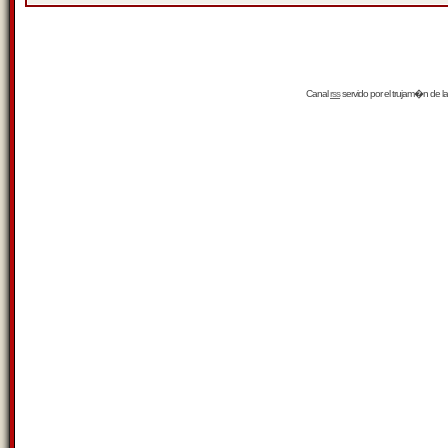
Canal
rss
servido por el
trujam�n
de la