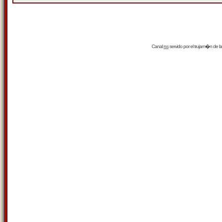
Canal
rss
servido por el
trujam�n
de la