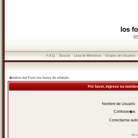
los f
w
F.A.Q.
Buscar
Lista de Miembros
Grupos de Usuarios
�ndice del Foro los foros de nódulo
Por favor, ingrese su nombr
Nombre de Usuario:
Contrase�a:
Conectarme auto
He o