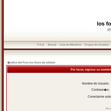
los f
w
F.A.Q.
Buscar
Lista de Miembros
Grupos de Usuarios
�ndice del Foro los foros de nódulo
Por favor, ingrese su nombr
Nombre de Usuario:
Contrase�a:
Conectarme auto
He o