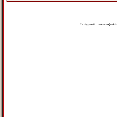
Canal
rss
servido por el
trujam�n
de la