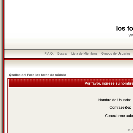
los f
w
F.A.Q.
Buscar
Lista de Miembros
Grupos de Usuarios
�ndice del Foro los foros de nódulo
Por favor, ingrese su nombr
Nombre de Usuario:
Contrase�a:
Conectarme auto
He o