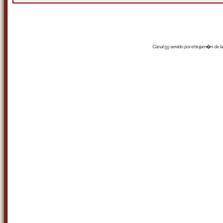
Canal
rss
servido por el
trujam�n
de la