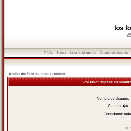
los f
w
F.A.Q.
Buscar
Lista de Miembros
Grupos de Usuarios
�ndice del Foro los foros de nódulo
Por favor, ingrese su nombr
Nombre de Usuario:
Contrase�a:
Conectarme auto
He o