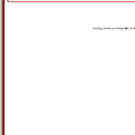
Canal
rss
servido por el
trujam�n
de la