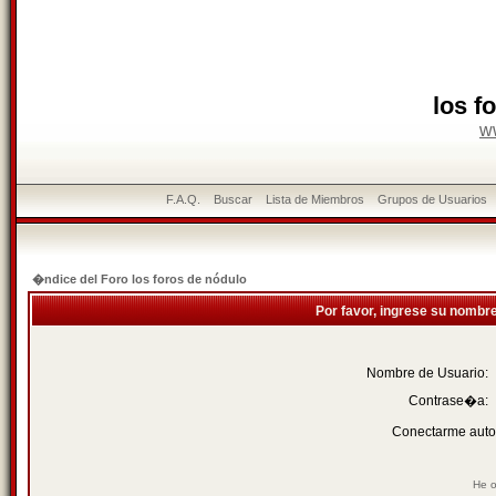
los f
w
F.A.Q.
Buscar
Lista de Miembros
Grupos de Usuarios
�ndice del Foro los foros de nódulo
Por favor, ingrese su nombr
Nombre de Usuario:
Contrase�a:
Conectarme auto
He o