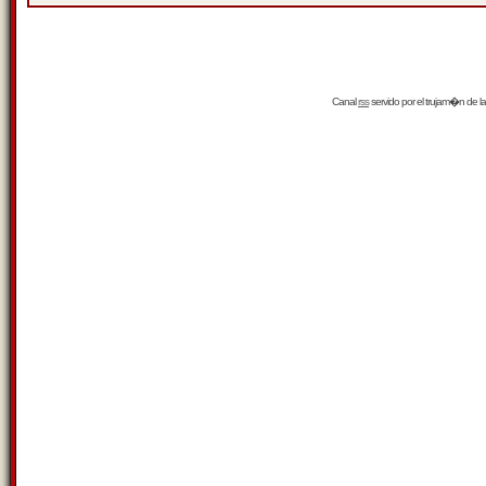
Canal
rss
servido por el
trujam�n
de la