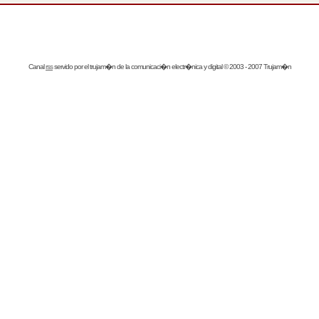
Canal
rss
servido por el
trujam�n
de la comunicaci�n electr�nica y digital © 2003 - 2007 Trujam�n