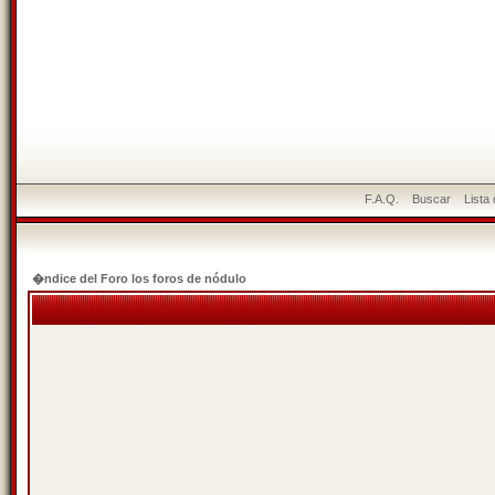
F.A.Q.
Buscar
Lista
�ndice del Foro los foros de nódulo