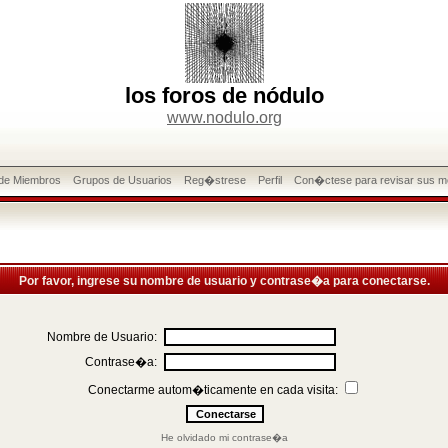
los foros de nódulo
www.nodulo.org
 de Miembros
Grupos de Usuarios
Reg�strese
Perfil
Con�ctese para revisar sus m
Por favor, ingrese su nombre de usuario y contrase�a para conectarse.
Nombre de Usuario:
Contrase�a:
Conectarme autom�ticamente en cada visita:
He olvidado mi contrase�a