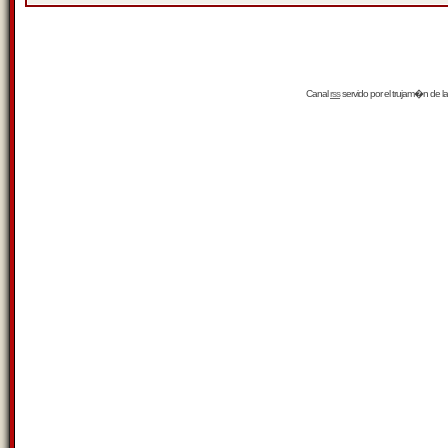
Canal
rss
servido por el
trujam�n
de la