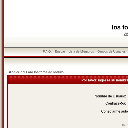
los f
w
F.A.Q.
Buscar
Lista de Miembros
Grupos de Usuarios
�ndice del Foro los foros de nódulo
Por favor, ingrese su nombr
Nombre de Usuario:
Contrase�a:
Conectarme auto
He o