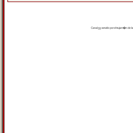
Canal
rss
servido por el
trujam�n
de la