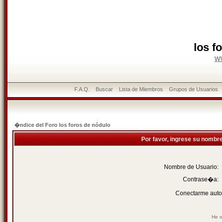
los f
w
F.A.Q.
Buscar
Lista de Miembros
Grupos de Usuarios
�ndice del Foro los foros de nódulo
Por favor, ingrese su nombr
Nombre de Usuario:
Contrase�a:
Conectarme auto
He o