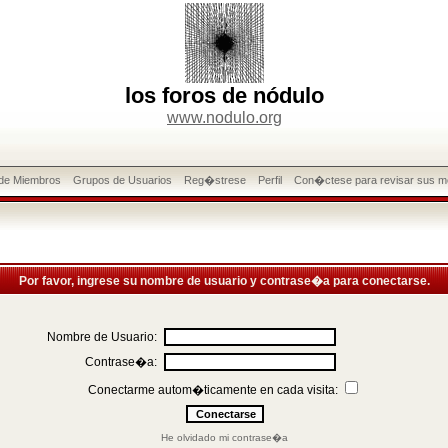
los foros de nódulo
www.nodulo.org
 de Miembros
Grupos de Usuarios
Reg�strese
Perfil
Con�ctese para revisar sus m
Por favor, ingrese su nombre de usuario y contrase�a para conectarse.
Nombre de Usuario:
Contrase�a:
Conectarme autom�ticamente en cada visita:
He olvidado mi contrase�a