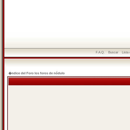
F.A.Q.
Buscar
Lista
�ndice del Foro los foros de nódulo