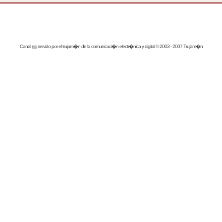
Canal
rss
servido por el
trujam�n
de la comunicaci�n electr�nica y digital © 2003 - 2007 Trujam�n