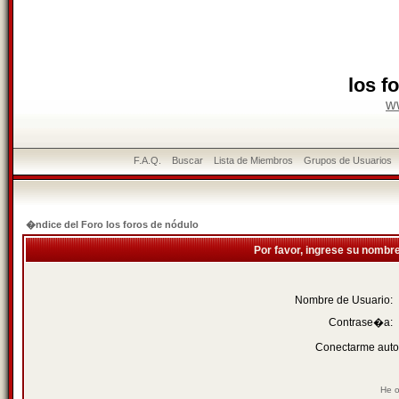
los f
w
F.A.Q.
Buscar
Lista de Miembros
Grupos de Usuarios
�ndice del Foro los foros de nódulo
Por favor, ingrese su nombr
Nombre de Usuario:
Contrase�a:
Conectarme auto
He o