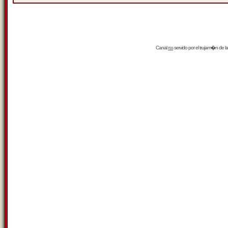
Canal
rss
servido por el
trujam�n
de la