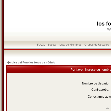
los f
w
F.A.Q.
Buscar
Lista de Miembros
Grupos de Usuarios
�ndice del Foro los foros de nódulo
Por favor, ingrese su nombr
Nombre de Usuario:
Contrase�a:
Conectarme auto
He o