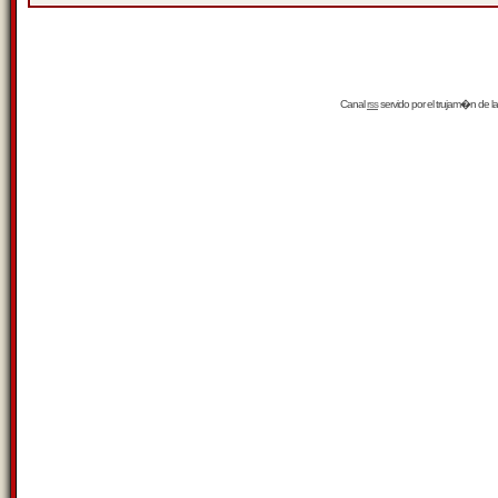
Canal
rss
servido por el
trujam�n
de la