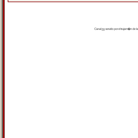
Canal
rss
servido por el
trujam�n
de la