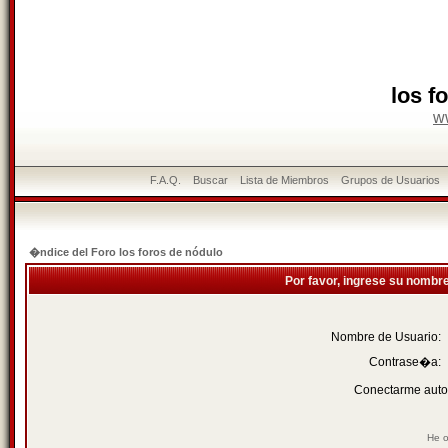
los f
w
F.A.Q.
Buscar
Lista de Miembros
Grupos de Usuarios
�ndice del Foro los foros de nódulo
Por favor, ingrese su nombr
Nombre de Usuario:
Contrase�a:
Conectarme auto
He o