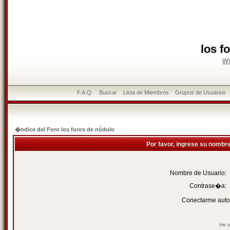
los f
w
F.A.Q.
Buscar
Lista de Miembros
Grupos de Usuarios
�ndice del Foro los foros de nódulo
Por favor, ingrese su nombr
Nombre de Usuario:
Contrase�a:
Conectarme auto
He o