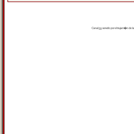
Canal
rss
servido por el
trujam�n
de la