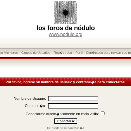
los foros de nódulo
www.nodulo.org
 de Miembros
Grupos de Usuarios
Reg�strese
Perfil
Con�ctese para revisar sus m
Por favor, ingrese su nombre de usuario y contrase�a para conectarse.
Nombre de Usuario:
Contrase�a:
Conectarme autom�ticamente en cada visita:
He olvidado mi contrase�a