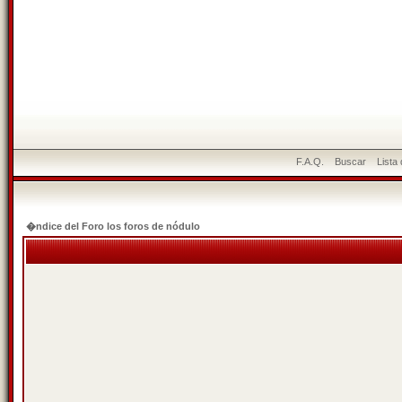
F.A.Q.
Buscar
Lista
�ndice del Foro los foros de nódulo