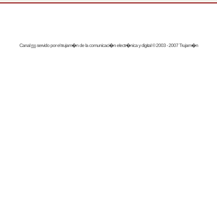
Canal
rss
servido por el
trujam�n
de la comunicaci�n electr�nica y digital © 2003 - 2007 Trujam�n